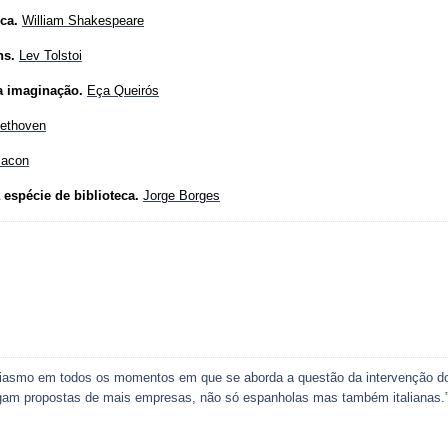
oca.
William Shakespeare
ns.
Lev Tolstoi
la imaginação.
Eça Queirós
ethoven
Bacon
espécie de biblioteca.
Jorge Borges
tusiasmo em todos os momentos em que se aborda a questão da intervenção 
am propostas de mais empresas, não só espanholas mas também italianas.”