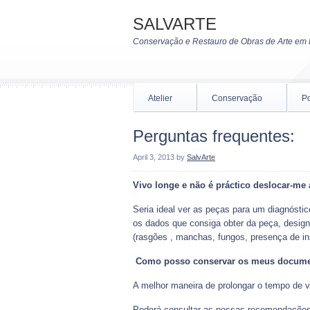
SALVARTE
Conservação e Restauro de Obras de Arte em 
Atelier
Conservação
Po
Perguntas frequentes:
April 3, 2013
by
SalvArte
Vivo longe e não é práctico deslocar-me
Seria ideal ver as peças para um diagnóstic
os dados que consiga obter da peça, desig
(rasgões , manchas, fungos, presença de ins
Como posso conservar os meus docum
A melhor maneira de prolongar o tempo de 
Poderá consultar as nossas recomendações 