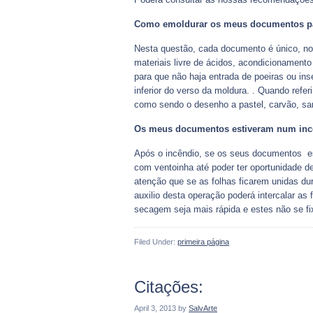
Como emoldurar os meus documentos pa
Nesta questão, cada documento é único, no
materiais livre de ácidos, acondicionament
para que não haja entrada de poeiras ou in
inferior do verso da moldura. . Quando ref
como sendo o desenho a pastel, carvão, sa
Os meus documentos estiveram num inc
Após o incêndio, se os seus documentos est
com ventoinha até poder ter oportunidade 
atenção que se as folhas ficarem unidas dur
auxilio desta operação poderá intercalar a
secagem seja mais rápida e estes não se 
Filed Under:
primeira página
Citações:
April 3, 2013
by
SalvArte