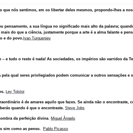
r o que nós sentimos, em os libertar deles mesmos, propondo-lhes a nos
eu pensamento, a sua língua no significado mais alto da palavra; quando
mais do que a ciência, justamente porque a arte é a alma falante e pe
po e do povo.
Ivan Turgueniev
o – e tudo o resto é nada! As sociedades, os impérios são varridos da 
 pela qual seres privilegiados podem comunicar a outros sensações e s
ns.
Lev Tolstoi
raordinário é de amares aquilo que fazes. Se ainda não o encontraste, c
berás quando é que o encontraste.
Steve Jobs
sombra da perfeição divina
.
Miguel Ângelo
as sim como as penso.
Pablo Picasso