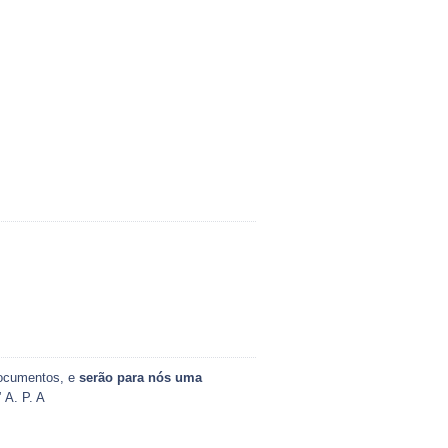
documentos, e
serão para nós uma
 A. P. A