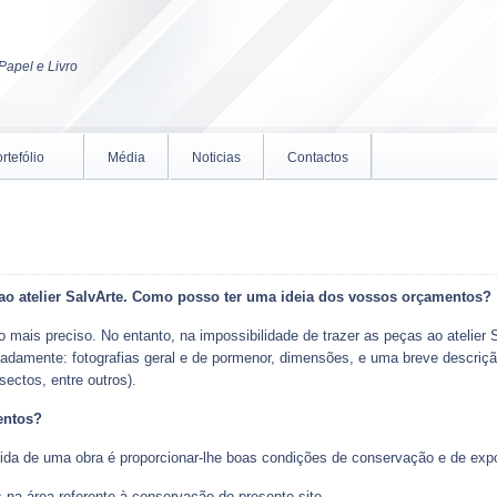
Papel e Livro
rtefólio
Média
Noticias
Contactos
 ao atelier SalvArte. Como posso ter uma ideia dos vossos orçamentos?
o mais preciso. No entanto, na impossibilidade de trazer as peças ao atelie
nadamente: fotografias geral e de pormenor, dimensões, e uma breve descriç
ectos, entre outros).
entos?
vida de uma obra é proporcionar-lhe boas condições de conservação e de ex
na área referente à conservação do presente site.