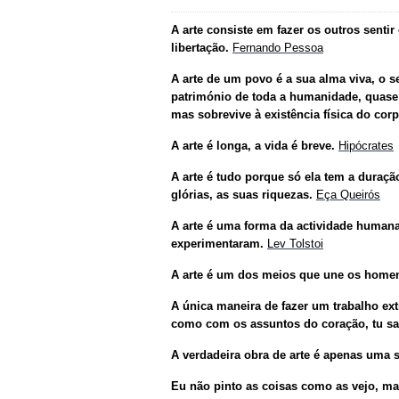
A arte consiste em fazer os outros senti
libertação.
Fernando Pessoa
A arte de um povo é a sua alma viva, o s
património de toda a humanidade, quase 
mas sobrevive à existência física do cor
A arte é longa, a vida é breve.
Hipócrates
A arte é tudo porque só ela tem a duraçã
glórias, as suas riquezas.
Eça Queirós
A arte é uma forma da actividade humana
experimentaram.
Lev Tolstoi
A arte é um dos meios que une os home
A única maneira de fazer um trabalho ext
como com os assuntos do coração, tu sa
A verdadeira obra de arte é apenas uma 
Eu não pinto as coisas como as vejo, m