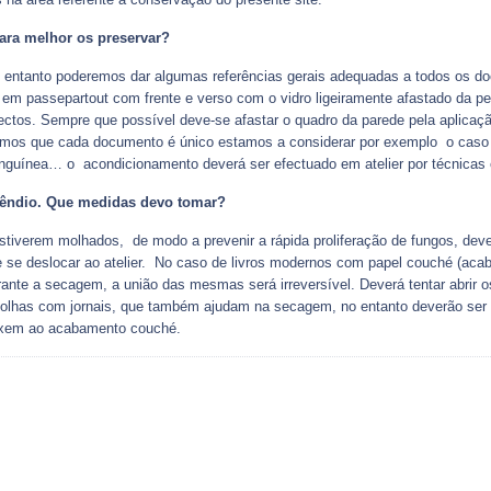
ra melhor os preservar?
 entanto poderemos dar algumas referências gerais adequadas a todos os d
o em passepartout com frente e verso com o vidro ligeiramente afastado da p
sectos. Sempre que possível deve-se afastar o quadro da parede pela aplicaç
erimos que cada documento é único estamos a considerar por exemplo o caso
nguínea… o acondicionamento deverá ser efectuado em atelier por técnicas 
êndio. Que medidas devo tomar?
iverem molhados, de modo a prevenir a rápida proliferação de fungos, deve
de se deslocar ao atelier. No caso de livros modernos com papel couché (ac
ante a secagem, a união das mesmas será irreversível. Deverá tentar abrir o
s folhas com jornais, que também ajudam na secagem, no entanto deverão ser 
fixem ao acabamento couché.